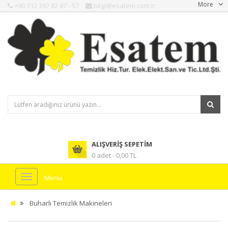
More
+90 312 397 82 47 - 57
bilgi@esatem.com.tr
ALIŞVERIŞ SEPETIM
0 adet - 0,00 TL
Menü
Buharlı Temizlik Makineleri