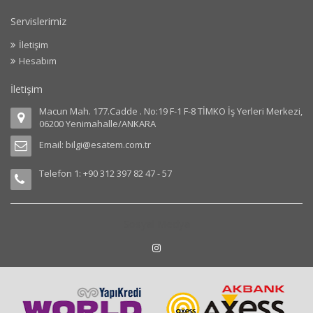
Servislerimiz
İletişim
Hesabım
İletişim
Macun Mah. 177.Cadde . No:19 F-1 F-8 TİMKO İş Yerleri Merkezi,
06200 Yenimahalle/ANKARA
Email:
bilgi@esatem.com.tr
Telefon 1: +90 312 397 82 47 - 57
Sosyal Medya