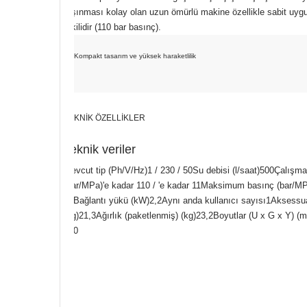
taşınması kolay olan uzun ömürlü makine özellikle sabit uygu
etkilidir (110 bar basınç).
Kompakt tasarım ve yüksek haraketlilik
TEKNİK ÖZELLİKLER
Teknik veriler
Mevcut tip (Ph/V/Hz)1 / 230 / 50Su debisi (l/saat)500Çalışma
(bar/MPa)'e kadar 110 / 'e kadar 11Maksimum basınç (bar/MP
16Bağlantı yükü (kW)2,2Aynı anda kullanıcı sayısı1Aksessuar
(kg)21,3Ağırlık (paketlenmiş) (kg)23,2Boyutlar (U x G x Y) 
340