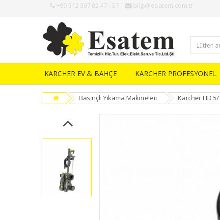
+90 312 397 82 47 - 57
bilgi@esatem.com.tr
KARCHER EV & BAHÇE
KARCHER PROFESYONEL
Basınçlı Yıkama Makineleri
Karcher HD 5/