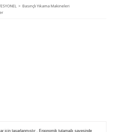
SYONEL > Basınçlı Yıkama Makineleri
er
ar için tasarlanmıştır . Ergonomik tutamağı sayesinde