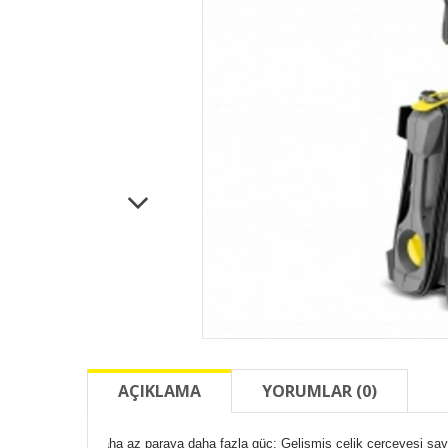
AÇIKLAMA
YORUMLAR (0)
Daha az paraya daha fazla güç: Gelişmiş çelik çerçevesi say