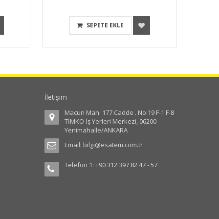
SEPETE EKLE
İletişim
Macun Mah. 177.Cadde . No:19 F-1 F-8
TİMKO İş Yerleri Merkezi, 06200
Yenimahalle/ANKARA
Email:
bilgi@esatem.com.tr
Telefon 1: +90 312 397 82 47 - 57