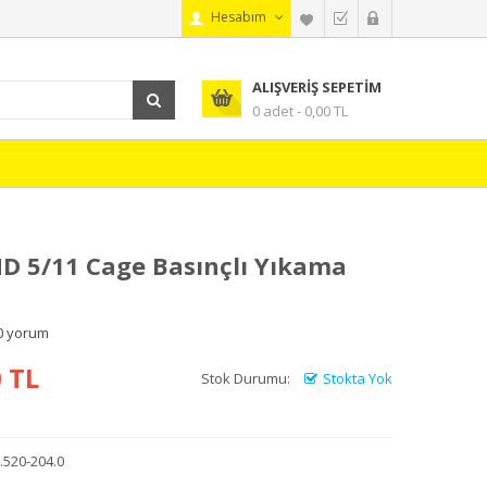
Hesabım
ALIŞVERIŞ SEPETIM
0 adet - 0,00 TL
D 5/11 Cage Basınçlı Yıkama
0 yorum
 TL
Stok Durumu:
Stokta Yok
.520-204.0