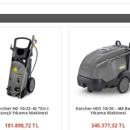
rcher HD 10/23-4S *EU-I
Karcher HDS 10/20 - 4M Ba
sınçlı Yıkama Makinesi
Yıkama Makinesi
181.898,72 TL
345.377,32 TL