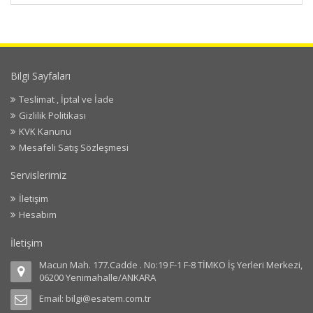
Bilgi Sayfaları
Teslimat , İptal ve İade
Gizlilik Politikası
KVK Kanunu
Mesafeli Satış Sözleşmesi
Servislerimiz
İletişim
Hesabım
İletişim
Macun Mah. 177.Cadde . No:19 F-1 F-8 TİMKO İş Yerleri Merkezi,
06200 Yenimahalle/ANKARA
Email:
bilgi@esatem.com.tr