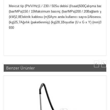
Mevcut tip (Ph/V/Hz)1 / 230 / 50Su debisi (l/saat)500Çalışma basıncı
(bar/MPa)150 / 15Maksimum basınç (bar/MPa)200 / 20Bağlantı yükü
(kW)2,8Elektrik kablosu (m)5Aynı anda kullanıcı sayısı1Aksessuarlı ağ
(kg)25,7Ağırlık (paketlenmiş) (kg)28,1Boyutlar (U x G x Y) (mm)380 x 
930
Benzer Ürünler