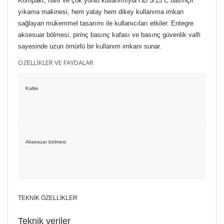
Kompakt, hafif ve çok yönlü kullanımıyla HD 5/15 C basınçlı
yıkama makinesi, hem yatay hem dikey kullanıma imkan
sağlayan mükemmel tasarımı ile kullanıcıları etkiler. Entegre
aksesuar bölmesi, pirinç basınç kafası ve basınç güvenlik valfi
sayesinde uzun ömürlü bir kullanım imkanı sunar.
ÖZELLİKLER VE FAYDALAR
Kalite
Aksesuar bölmesi
TEKNİK ÖZELLİKLER
Teknik veriler